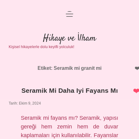
menüyü
Anasayfa
aç
Gizlilik Politikası
Hikaye ve İlham
Kişisel hikayelerle dolu keyifli yolculuk!
Yasal Uyarı
Hakkımızda
Etiket:
Seramik mi granit mi
Seramik Mi Daha Iyi Fayans Mı
Tarih: Ekim 9, 2024
Seramik mi fayans mı? Seramik, yapısı
gereği hem zemin hem de duvar
kaplamaları için kullanılabilir. Fayanslar