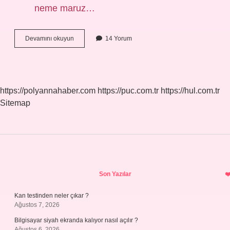
neme maruz…
Seramik
Devamını okuyun
14 Yorum
Mi
Daha
Iyi
Fayans
Mı
https://polyannahaber.com
https://puc.com.tr
https://hul.com.tr
Sitemap
Sidebar
Son Yazılar
Kan testinden neler çıkar ?
Ağustos 7, 2026
Bilgisayar siyah ekranda kalıyor nasıl açılır ?
Ağustos 6, 2026