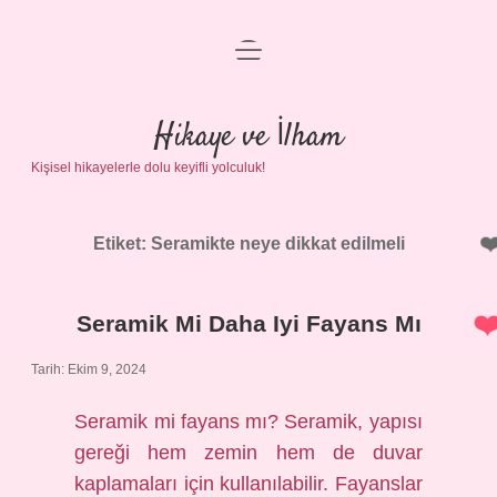
menüyü
Anasayfa
aç
Gizlilik Politikası
Hikaye ve İlham
Kişisel hikayelerle dolu keyifli yolculuk!
Yasal Uyarı
Hakkımızda
Etiket:
Seramikte neye dikkat edilmeli
Seramik Mi Daha Iyi Fayans Mı
Tarih: Ekim 9, 2024
Seramik mi fayans mı? Seramik, yapısı
gereği hem zemin hem de duvar
kaplamaları için kullanılabilir. Fayanslar