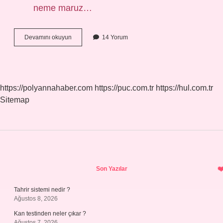
neme maruz…
Seramik
Devamını okuyun
14 Yorum
Mi
Daha
Iyi
Fayans
Mı
https://polyannahaber.com
https://puc.com.tr
https://hul.com.tr
Sitemap
Sidebar
Son Yazılar
Tahrir sistemi nedir ?
Ağustos 8, 2026
Kan testinden neler çıkar ?
Ağustos 7, 2026