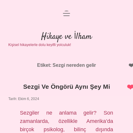
menüyü
Anasayfa
aç
Gizlilik Politikası
Hikaye ve İlham
Kişisel hikayelerle dolu keyifli yolculuk!
Yasal Uyarı
Hakkımızda
Etiket:
Sezgi nereden gelir
Sezgi Ve Öngörü Aynı Şey Mi
Tarih: Ekim 6, 2024
Sezgiler ne anlama gelir? Son
zamanlarda, özellikle Amerika’da
birçok psikolog, bilinç dışında