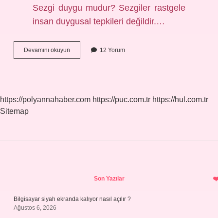
Sezgi duygu mudur? Sezgiler rastgele
insan duygusal tepkileri değildir.…
Sezgi
Devamını okuyun
12 Yorum
Ve
Öngörü
Aynı
Şey
Mi
https://polyannahaber.com
https://puc.com.tr
https://hul.com.tr
Sitemap
Sidebar
Son Yazılar
Bilgisayar siyah ekranda kalıyor nasıl açılır ?
Ağustos 6, 2026