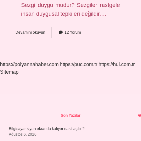
Sezgi duygu mudur? Sezgiler rastgele
insan duygusal tepkileri değildir.…
Sezgi
Devamını okuyun
12 Yorum
Ve
Öngörü
Aynı
Şey
Mi
https://polyannahaber.com
https://puc.com.tr
https://hul.com.tr
Sitemap
Sidebar
Son Yazılar
Bilgisayar siyah ekranda kalıyor nasıl açılır ?
Ağustos 6, 2026