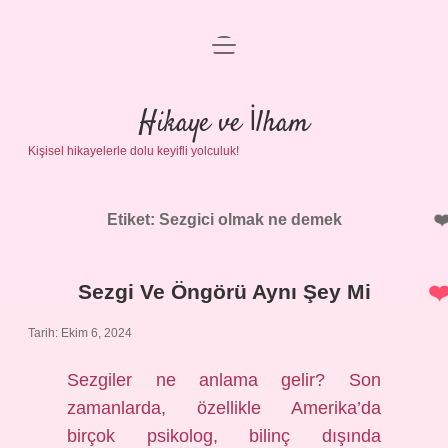
menüyü
Anasayfa
aç
Gizlilik Politikası
Hikaye ve İlham
Kişisel hikayelerle dolu keyifli yolculuk!
Yasal Uyarı
Hakkımızda
Etiket:
Sezgici olmak ne demek
Sezgi Ve Öngörü Aynı Şey Mi
Tarih: Ekim 6, 2024
Sezgiler ne anlama gelir? Son
zamanlarda, özellikle Amerika’da
birçok psikolog, bilinç dışında