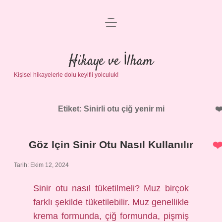
menüyü
Anasayfa
aç
Gizlilik Politikası
Hikaye ve İlham
Kişisel hikayelerle dolu keyifli yolculuk!
Yasal Uyarı
Hakkımızda
Etiket:
Sinirli otu çiğ yenir mi
Göz Için Sinir Otu Nasıl Kullanılır
Tarih: Ekim 12, 2024
Sinir otu nasıl tüketilmeli? Muz birçok
farklı şekilde tüketilebilir. Muz genellikle
krema formunda, çiğ formunda, pişmiş