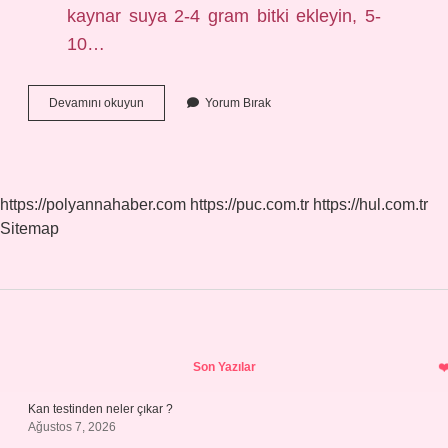
kaynar suya 2-4 gram bitki ekleyin, 5-
10…
Göz
Devamını okuyun
Yorum Bırak
Için
Sinir
Otu
Nasıl
Kullanılır
https://polyannahaber.com
https://puc.com.tr
https://hul.com.tr
Sitemap
Sidebar
Son Yazılar
Kan testinden neler çıkar ?
Ağustos 7, 2026