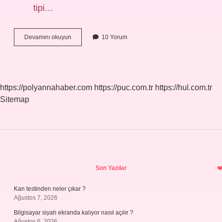
tipi…
Klasik
Devamını okuyun
10 Yorum
Cilt
Çeşitleri
Nelerdir
https://polyannahaber.com
https://puc.com.tr
https://hul.com.tr
Sitemap
Sidebar
Son Yazılar
Kan testinden neler çıkar ?
Ağustos 7, 2026
Bilgisayar siyah ekranda kalıyor nasıl açılır ?
Ağustos 6, 2026