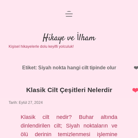
menüyü
Anasayfa
aç
Gizlilik Politikası
Hikaye ve İlham
Kişisel hikayelerle dolu keyifli yolculuk!
Yasal Uyarı
Hakkımızda
Etiket:
Siyah nokta hangi cilt tipinde olur
Klasik Cilt Çeşitleri Nelerdir
Tarih: Eylül 27, 2024
Klasik cilt nedir? Buhar altında
dinlendirilen cilt; Siyah noktaların ve
ölü derinin temizlenmesi işlemine