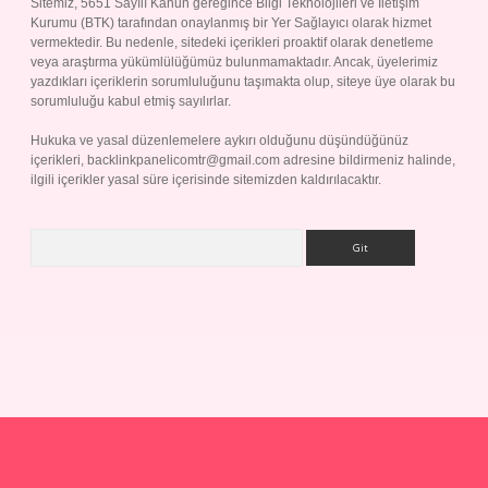
Sitemiz, 5651 Sayılı Kanun gereğince Bilgi Teknolojileri ve İletişim
Kurumu (BTK) tarafından onaylanmış bir Yer Sağlayıcı olarak hizmet
vermektedir. Bu nedenle, sitedeki içerikleri proaktif olarak denetleme
veya araştırma yükümlülüğümüz bulunmamaktadır. Ancak, üyelerimiz
yazdıkları içeriklerin sorumluluğunu taşımakta olup, siteye üye olarak bu
sorumluluğu kabul etmiş sayılırlar.
Hukuka ve yasal düzenlemelere aykırı olduğunu düşündüğünüz
içerikleri,
backlinkpanelicomtr@gmail.com
adresine bildirmeniz halinde,
ilgili içerikler yasal süre içerisinde sitemizden kaldırılacaktır.
Arama
p