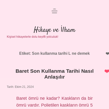
menüyü
Anasayfa
aç
Gizlilik Politikası
Hikaye ve İlham
Kişisel hikayelerle dolu keyifli yolculuk!
Yasal Uyarı
Hakkımızda
Etiket:
Son kullanma tarihi L ne demek
Baret Son Kullanma Tarihi Nasıl
Anlaşılır
Tarih: Ekim 21, 2024
Baret ömrü ne kadar? Kaskların da bir
ömrü vardır. Polietilen kaskların ömrü 5