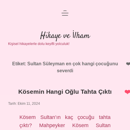
menüyü
Anasayfa
aç
Gizlilik Politikası
Hikaye ve İlham
Kişisel hikayelerle dolu keyifli yolculuk!
Yasal Uyarı
Hakkımızda
Etiket:
Sultan Süleyman en çok hangi çocuğunu
severdi
Kösemin Hangi Oğlu Tahta Çıktı
Tarih: Ekim 11, 2024
Kösem Sultan’ın kaç çocuğu tahta
çıktı? Mahpeyker Kösem Sultan