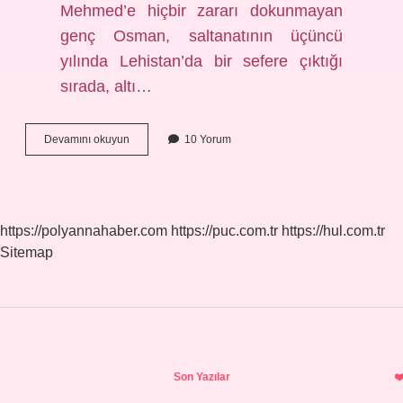
Mehmed’e hiçbir zararı dokunmayan
genç Osman, saltanatının üçüncü
yılında Lehistan’da bir sefere çıktığı
sırada, altı…
Kösemin
Devamını okuyun
10 Yorum
Hangi
Oğlu
Tahta
Çıktı
https://polyannahaber.com
https://puc.com.tr
https://hul.com.tr
Sitemap
Sidebar
Son Yazılar