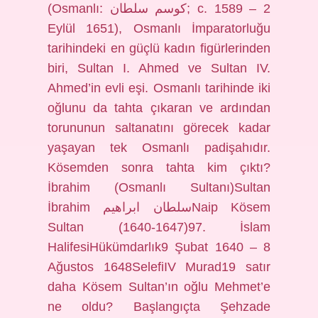
(Osmanlı: كوسم سلطان; c. 1589 – 2
Eylül 1651), Osmanlı İmparatorluğu
tarihindeki en güçlü kadın figürlerinden
biri, Sultan I. Ahmed ve Sultan IV.
Ahmed’in evli eşi. Osmanlı tarihinde iki
oğlunu da tahta çıkaran ve ardından
torununun saltanatını görecek kadar
yaşayan tek Osmanlı padişahıdır.
Kösemden sonra tahta kim çıktı?
İbrahim (Osmanlı Sultanı)Sultan
İbrahim سلطان ابراهيمNaip Kösem
Sultan (1640-1647)97. İslam
HalifesiHükümdarlık9 Şubat 1640 – 8
Ağustos 1648SelefiIV Murad19 satır
daha Kösem Sultan’ın oğlu Mehmet’e
ne oldu? Başlangıçta Şehzade