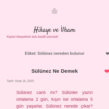
menüyü
Anasayfa
aç
Gizlilik Politikası
Hikaye ve İlham
Kişisel hikayelerle dolu keyifli yolculuk!
Yasal Uyarı
Hakkımızda
Etiket:
Sülünez nereden bulunur
Sülünez Ne Demek
Tarih: Ocak 16, 2025
Sülünez canlı mı? Sülünler yazın
ortalama 2 gün, kışın ise ortalama 5
gün yaşarlar. Sülünez nerede çıkar?