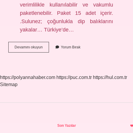
verimlilikle kullanılabilir ve vakumlu
paketlenebilir. Paket 15 adet içerir.
.Sulunez; çoğunlukla dip balıklarını
yakalar… Türkiye’de…
Sülünez
Devamını okuyun
Yorum Bırak
Ne
Demek
https://polyannahaber.com
https://puc.com.tr
https://hul.com.tr
Sitemap
Sidebar
Son Yazılar