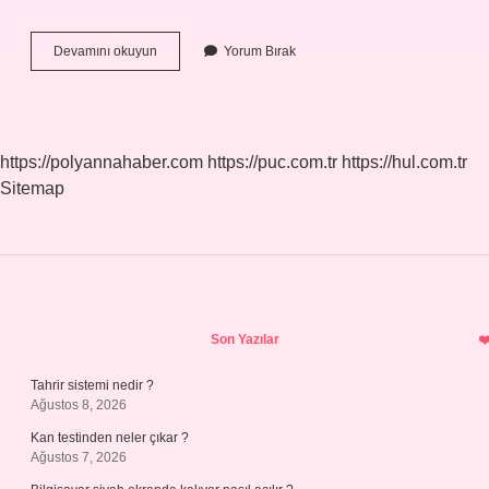
Iş
Devamını okuyun
Yorum Bırak
Bankası
T
2
Ne
Demek
https://polyannahaber.com
https://puc.com.tr
https://hul.com.tr
Sitemap
Sidebar
Son Yazılar
Tahrir sistemi nedir ?
Ağustos 8, 2026
Kan testinden neler çıkar ?
Ağustos 7, 2026