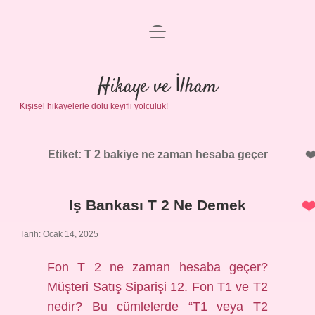
menüyü
Anasayfa
aç
Gizlilik Politikası
Hikaye ve İlham
Kişisel hikayelerle dolu keyifli yolculuk!
Yasal Uyarı
Hakkımızda
Etiket:
T 2 bakiye ne zaman hesaba geçer
Iş Bankası T 2 Ne Demek
Tarih: Ocak 14, 2025
Fon T 2 ne zaman hesaba geçer?
Müşteri Satış Siparişi 12. Fon T1 ve T2
nedir? Bu cümlelerde “T1 veya T2