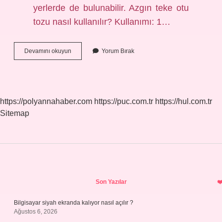
yerlerde de bulunabilir. Azgın teke otu
tozu nasıl kullanılır? Kullanımı: 1…
Dede
Devamını okuyun
Yorum Bırak
Sakalı
Otu
Nasıl
Tüketilir
https://polyannahaber.com
https://puc.com.tr
https://hul.com.tr
Sitemap
Sidebar
Son Yazılar
Bilgisayar siyah ekranda kalıyor nasıl açılır ?
Ağustos 6, 2026