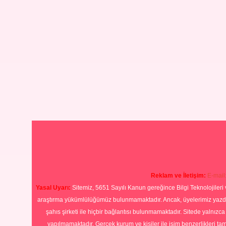
Reklam ve İletişim:
E-mail
Yasal Uyarı:
Sitemiz, 5651 Sayılı Kanun gereğince Bilgi Teknolojileri 
araştırma yükümlülüğümüz bulunmamaktadır. Ancak, üyelerimiz yazdıkla
şahıs şirketi ile hiçbir bağlantısı bulunmamaktadır. Sitede yalnızc
yapılmamaktadır. Gerçek kurum ve kişiler ile isim benzerlikleri 