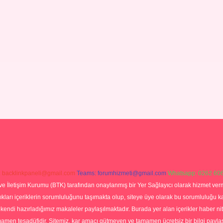
:
backlinkpaneli@gmail.com
Teams:
forumhizmeti@gmail.com
Whatsapp: 0262 606
ve İletişim Kurumu (BTK) tarafından onaylanmış bir Yer Sağlayıcı olarak hizmet verm
rı içeriklerin sorumluluğunu taşımakta olup, siteye üye olarak bu sorumluluğu kabul
a kendi hazırladığımız makaleler paylaşılmaktadır. Burada yer alan içerikler haber 
tamamen tesadüfidir. Sitemiz, kar amacı gütmeyen ve tamamen ücretsiz bir bilgi pay