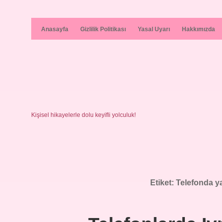
Anasayfa
Gizlilik Politikası
Yasal Uyarı
Hakkımızda
Kişisel hikayelerle dolu keyifli yolculuk!
Etiket:
Telefonda ya