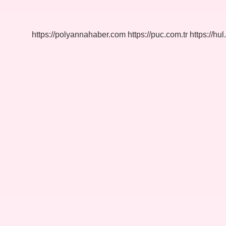
Ölçer
Ne
Demek
https://polyannahaber.com
https://puc.com.tr
https://hul