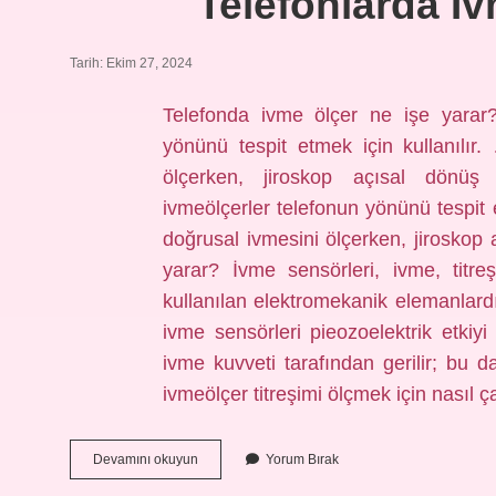
Telefonlarda I
Tarih: Ekim 27, 2024
Telefonda ivme ölçer ne işe yarar?
yönünü tespit etmek için kullanılır
ölçerken, jiroskop açısal dönüş h
ivmeölçerler telefonun yönünü tespit e
doğrusal ivmesini ölçerken, jiroskop 
yarar? İvme sensörleri, ivme, titr
kullanılan elektromekanik elemanlardır
ivme sensörleri pieozoelektrik etkiyi 
ivme kuvveti tarafından gerilir; bu da
ivmeölçer titreşimi ölçmek için nasıl 
Telefonlarda
Devamını okuyun
Yorum Bırak
Ivme