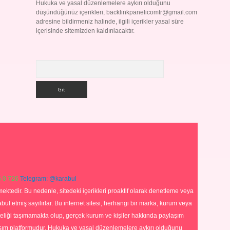
Hukuka ve yasal düzenlemelere aykırı olduğunu
düşündüğünüz içerikleri,
backlinkpanelicomtr@gmail.com
adresine bildirmeniz halinde, ilgili içerikler yasal süre
içerisinde sitemizden kaldırılacaktır.
Arama
 0 726
Telegram: @karabul
ektedir. Bu nedenle, sitedeki içerikleri proaktif olarak denetleme veya
 etmiş sayılırlar. Bu internet sitesi, herhangi bir marka, kurum veya
niteliği taşımamakta olup, gerçek kurum ve kişiler hakkında paylaşım
laşım platformudur. Hukuka ve yasal düzenlemelere aykırı olduğunu