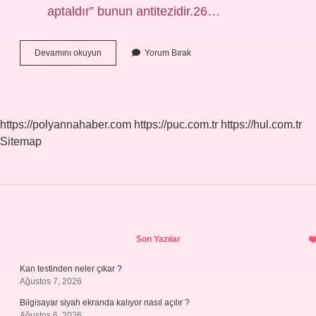
aptaldır” bunun antitezidir.26…
Tez
Devamını okuyun
Yorum Bırak
Antitez
Ve
Sentez
Ne
Demek
https://polyannahaber.com
https://puc.com.tr
https://hul.com.tr
Sitemap
Sidebar
Son Yazılar
Kan testinden neler çıkar ?
Ağustos 7, 2026
Bilgisayar siyah ekranda kalıyor nasıl açılır ?
Ağustos 6, 2026