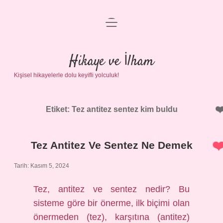
menüyü
Anasayfa
aç
Gizlilik Politikası
Hikaye ve İlham
Kişisel hikayelerle dolu keyifli yolculuk!
Yasal Uyarı
Hakkımızda
Etiket:
Tez antitez sentez kim buldu
Tez Antitez Ve Sentez Ne Demek
Tarih: Kasım 5, 2024
Tez, antitez ve sentez nedir? Bu
sisteme göre bir önerme, ilk biçimi olan
önermeden (tez), karşıtına (antitez)