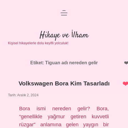
menüyü
Anasayfa
aç
Gizlilik Politikası
Hikaye ve İlham
Kişisel hikayelerle dolu keyifli yolculuk!
Yasal Uyarı
Hakkımızda
Etiket:
Tiguan adı nereden gelir
Volkswagen Bora Kim Tasarladı
Tarih: Aralık 2, 2024
Bora ismi nereden gelir? Bora,
“genellikle yağmur getiren kuvvetli
rüzgar” anlamına gelen yaygın bir