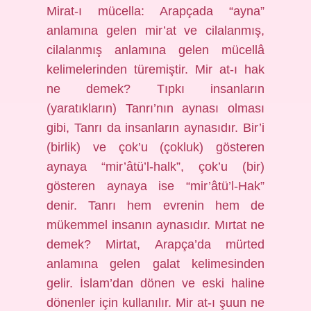
Mirat-ı mücella: Arapçada “ayna”
anlamına gelen mir’at ve cilalanmış,
cilalanmış anlamına gelen mücellâ
kelimelerinden türemiştir. Mir at-ı hak
ne demek? Tıpkı insanların
(yaratıkların) Tanrı’nın aynası olması
gibi, Tanrı da insanların aynasıdır. Bir’i
(birlik) ve çok’u (çokluk) gösteren
aynaya “mir’âtü’l-halk”, çok’u (bir)
gösteren aynaya ise “mir’âtü’l-Hak”
denir. Tanrı hem evrenin hem de
mükemmel insanın aynasıdır. Mırtat ne
demek? Mirtat, Arapça’da mürted
anlamına gelen galat kelimesinden
gelir. İslam’dan dönen ve eski haline
dönenler için kullanılır. Mir at-ı şuun ne