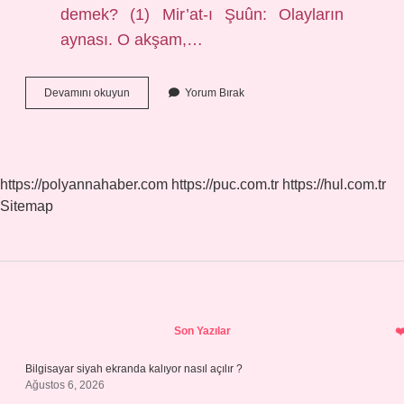
demek? (1) Mir’at-ı Şuûn: Olayların
aynası. O akşam,…
Mir
Devamını okuyun
Yorum Bırak
At
Ne
Demek
https://polyannahaber.com
https://puc.com.tr
https://hul.com.tr
Sitemap
Sidebar
Son Yazılar
Bilgisayar siyah ekranda kalıyor nasıl açılır ?
Ağustos 6, 2026