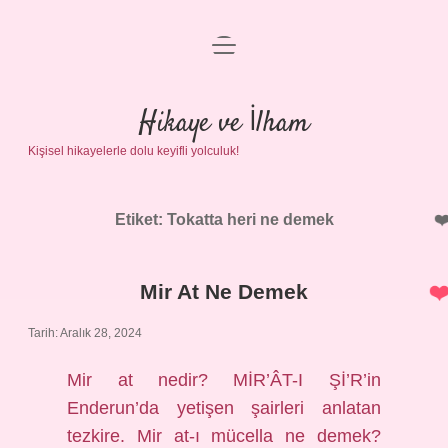
menüyü
Anasayfa
aç
Gizlilik Politikası
Hikaye ve İlham
Kişisel hikayelerle dolu keyifli yolculuk!
Yasal Uyarı
Hakkımızda
Etiket:
Tokatta heri ne demek
Mir At Ne Demek
Tarih: Aralık 28, 2024
Mir at nedir? MİR’ÂT-I Şİ’R’in
Enderun’da yetişen şairleri anlatan
tezkire. Mir at-ı mücella ne demek?