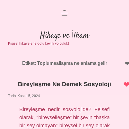
menüyü
Anasayfa
aç
Gizlilik Politikası
Hikaye ve İlham
Kişisel hikayelerle dolu keyifli yolculuk!
Yasal Uyarı
Hakkımızda
Etiket:
Toplumsallaşma ne anlama gelir
Bireyleşme Ne Demek Sosyoloji
Tarih: Kasım 5, 2024
Bireyleşme nedir sosyolojide? Felsefi
olarak, “bireyselleşme” bir şeyin “başka
bir şey olmayan” bireysel bir şey olarak