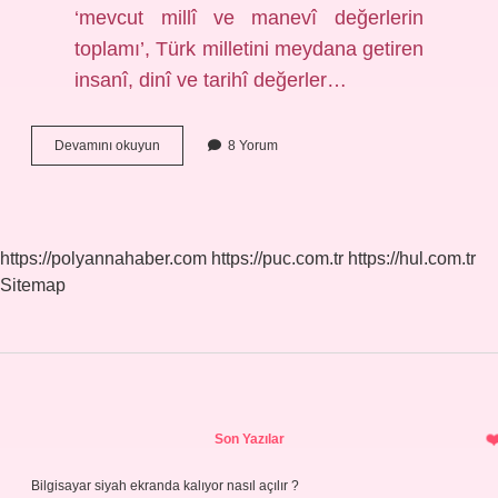
‘mevcut millî ve manevî değerlerin
toplamı’, Türk milletini meydana getiren
insanî, dinî ve tarihî değerler…
Türk
Devamını okuyun
8 Yorum
Ne
Anlamına
Gelir
https://polyannahaber.com
https://puc.com.tr
https://hul.com.tr
Sitemap
Sidebar
Son Yazılar
Bilgisayar siyah ekranda kalıyor nasıl açılır ?