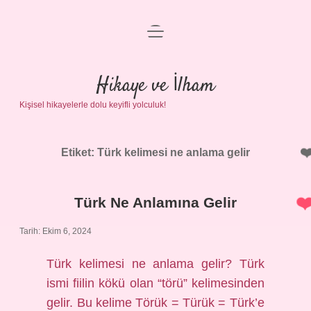
menüyü
Anasayfa
aç
Gizlilik Politikası
Hikaye ve İlham
Kişisel hikayelerle dolu keyifli yolculuk!
Yasal Uyarı
Hakkımızda
Etiket:
Türk kelimesi ne anlama gelir
Türk Ne Anlamına Gelir
Tarih: Ekim 6, 2024
Türk kelimesi ne anlama gelir? Türk
ismi fiilin kökü olan “törü” kelimesinden
gelir. Bu kelime Törük = Türük = Türk’e