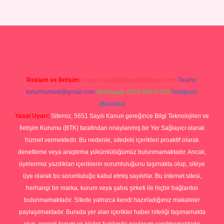
p
Reklam ve İletişim:
E-mail:
backlinkpaneli@gmail.com
Teams:
forumhizmeti@gmail.com
Whatsapp: 0262 606 0 726
Telegram:
@karabul
Yasal Uyarı:
Sitemiz, 5651 Sayılı Kanun gereğince Bilgi Teknolojileri ve
İletişim Kurumu (BTK) tarafından onaylanmış bir Yer Sağlayıcı olarak
hizmet vermektedir. Bu nedenle, sitedeki içerikleri proaktif olarak
denetleme veya araştırma yükümlülüğümüz bulunmamaktadır. Ancak,
üyelerimiz yazdıkları içeriklerin sorumluluğunu taşımakta olup, siteye
üye olarak bu sorumluluğu kabul etmiş sayılırlar. Bu internet sitesi,
herhangi bir marka, kurum veya şahıs şirketi ile hiçbir bağlantısı
bulunmamaktadır. Sitede yalnızca kendi hazırladığımız makaleler
paylaşılmaktadır. Burada yer alan içerikler haber niteliği taşımamakta