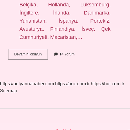
Belçika, Hollanda, Lüksemburg,
İngiltere, İrlanda, Danimarka,
Yunanistan, İspanya, Portekiz,
Avusturya, Finlandiya, İsveç, Çek
Cumhuriyeti, Macaristan,…
Türkiye
Devamını okuyun
14 Yorum
Avrupa
Birliği
Mi
https://polyannahaber.com
https://puc.com.tr
https://hul.com.tr
Sitemap
Sidebar