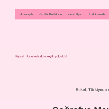
Anasayfa
Gizlilik Politikası
Yasal Uyarı
Hakkımızda
Kişisel hikayelerle dolu keyifli yolculuk!
Etiket:
Türkiyede 