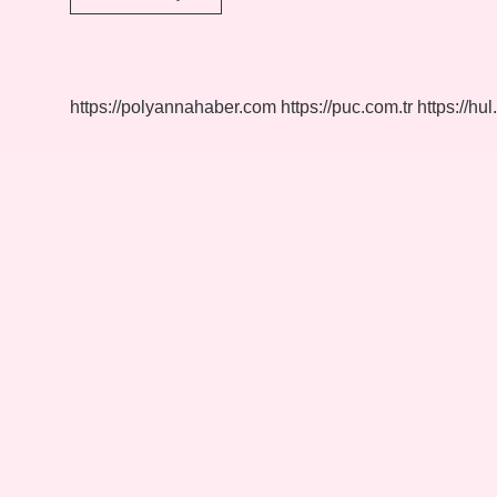
Menderes
Ne
Demek
https://polyannahaber.com
https://puc.com.tr
https://hul