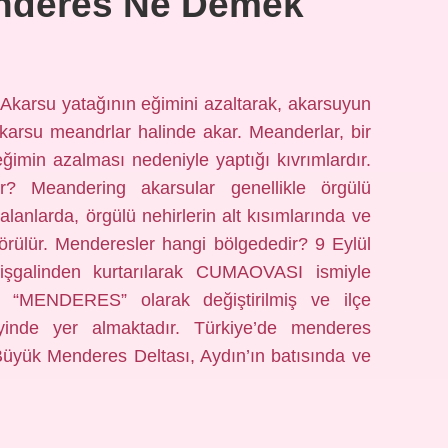
nderes Ne Demek
karsu yatağının eğimini azaltarak, akarsuyun
Akarsu meandrlar halinde akar. Meanderlar, bir
ğimin azalması nedeniyle yaptığı kıvrımlardır.
r? Meandering akarsular genellikle örgülü
anlarda, örgülü nehirlerin alt kısımlarında ve
görülür. Menderesler hangi bölgededir? 9 Eylül
 işgalinden kurtarılarak CUMAOVASI ismiyle
i “MENDERES” olarak değiştirilmiş ve ilçe
yinde yer almaktadır. Türkiye’de menderes
Büyük Menderes Deltası, Aydın’ın batısında ve