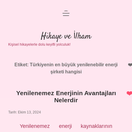
menüyü
Anasayfa
aç
Gizlilik Politikası
Hikaye ve İlham
Kişisel hikayelerle dolu keyifli yolculuk!
Yasal Uyarı
Hakkımızda
Etiket:
Türkiyenin en büyük yenilenebilir enerji
şirketi hangisi
Yenilenemez Enerjinin Avantajları
Nelerdir
Tarih: Ekim 13, 2024
Yenilenemez enerji kaynaklarının