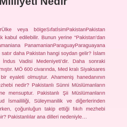
Milliyeti Nedir
rÜlke veya bölgeSıfatİsimPakistanPakistan
ak kabul edilebilir. Bunun yerine “Pakistan’dan
Panamaniana PanamanianParaguayParaguayana
atır daha Pakistan hangi soydan gelir? İslam
 İndus Vadisi Medeniyeti’dir. Daha sonraki
ıştır. MÖ 600 civarında, Med kralı Siyaksares
n bir eyaleti olmuştur. Ahameniş hanedanının
mezhebi nedir? Pakistanlı Sünni Müslümanların
e mensuptur. Pakistanlı Şii Müslümanların
ud İsmaililiği, Süleymanilik ve diğerlerinden
rken, çoğunluğun takip ettiği fıkıh mezhebi
ir? Pakistanlılar ana dilleri nedeniyle…