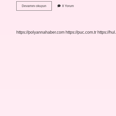
Pakistan
Devamını okuyun
8 Yorum
Milliyeti
Nedir
https://polyannahaber.com
https://puc.com.tr
https://hul