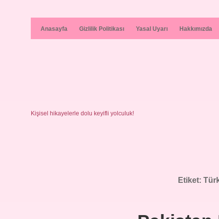
Anasayfa
Gizlilik Politikası
Yasal Uyarı
Hakkımızda
Kişisel hikayelerle dolu keyifli yolculuk!
Etiket:
Türk