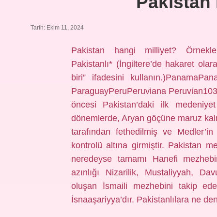
Pakistan 
Tarih: Ekim 11, 2024
Pakistan hangi milliyet? Örnekle
Pakistanlı* (İngiltere’de hakaret olar
biri” ifadesini kullanın.)Panama
ParaguayPeruPeruviana Peruvian103 s
öncesi Pakistan’daki ilk medeniyet
dönemlerde, Aryan göçüne maruz kalm
tarafından fethedilmiş ve Medler’i
kontrolü altına girmiştir. Pakistan 
neredeyse tamamı Hanefi mezhebin
azınlığı Nizarilik, Mustaliyyah, Dav
oluşan İsmaili mezhebini takip ede
İsnaaşariyya’dır. Pakistanlılara ne den