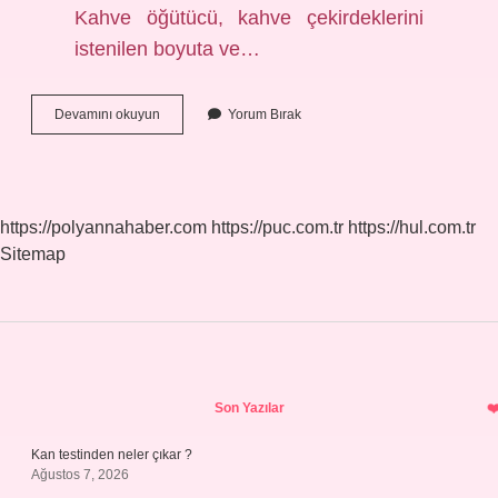
Kahve öğütücü, kahve çekirdeklerini
istenilen boyuta ve…
Grinder
Devamını okuyun
Yorum Bırak
Nedir
Ne
Işe
Yarar
https://polyannahaber.com
https://puc.com.tr
https://hul.com.tr
Sitemap
Sidebar
Son Yazılar
Kan testinden neler çıkar ?
Ağustos 7, 2026