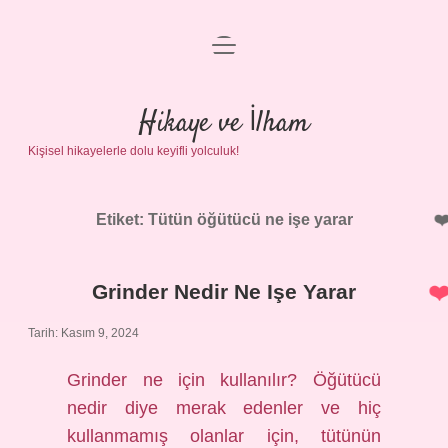
menüyü
Anasayfa
aç
Gizlilik Politikası
Hikaye ve İlham
Kişisel hikayelerle dolu keyifli yolculuk!
Yasal Uyarı
Hakkımızda
Etiket:
Tütün öğütücü ne işe yarar
Grinder Nedir Ne Işe Yarar
Tarih: Kasım 9, 2024
Grinder ne için kullanılır? Öğütücü
nedir diye merak edenler ve hiç
kullanmamış olanlar için, tütünün