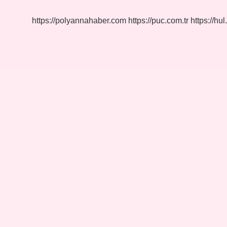
Ne
Işe
https://polyannahaber.com
https://puc.com.tr
https://hul
Yarar