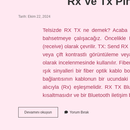
Rx Ve Tx Pin
Tarih: Ekim 22, 2024
Telsizde RX TX ne demek? Acaba b
bahsetmeye çalışacağız. Öncelikle 
(receive) olarak çevrilir. TX: Send RX
veya çift kontrastlı görüntüleme veya
olarak incelenmesinde kullanılır. Fibe
ışık sinyalleri bir fiber optik kablo bo
bağlantısının kablonun bir ucundaki i
alıcıyla (Rx) eşleşmelidir. RX TX Bl
kısaltmasıdır ve bir Bluetooth iletişi
Rx
Devamını okuyun
Yorum Bırak
Ve
Tx
Pinleri