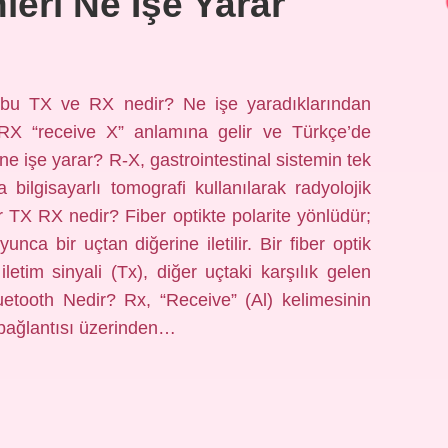
leri Ne Işe Yarar
u TX ve RX nedir? Ne işe yaradıklarından
RX “receive X” anlamına gelir ve Türkçe’de
 ne işe yarar? R-X, gastrointestinal sistemin tek
 bilgisayarlı tomografi kullanılarak radyolojik
r TX RX nedir? Fiber optikte polarite yönlüdür;
yunca bir uçtan diğerine iletilir. Bir fiber optik
letim sinyali (Tx), diğer uçtaki karşılık gelen
uetooth Nedir? Rx, “Receive” (Al) kelimesinin
m bağlantısı üzerinden…