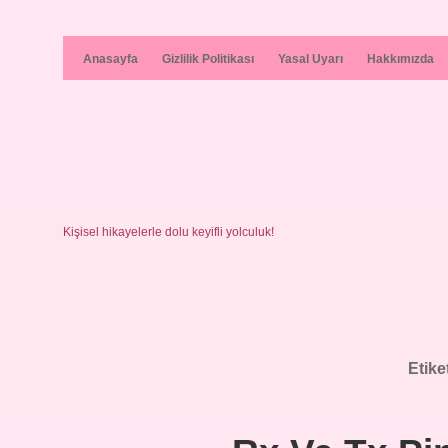
Anasayfa
Gizlilik Politikası
Yasal Uyarı
Hakkımızda
Kişisel hikayelerle dolu keyifli yolculuk!
Etike