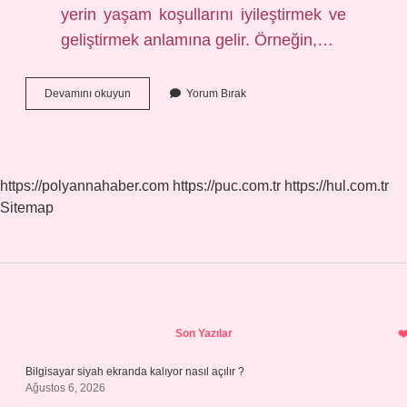
yerin yaşam koşullarını iyileştirmek ve
geliştirmek anlamına gelir. Örneğin,…
Bayındır
Devamını okuyun
Yorum Bırak
Hale
Getirmek
Ne
Demek
https://polyannahaber.com
https://puc.com.tr
https://hul.com.tr
Sitemap
Sidebar
Son Yazılar
Bilgisayar siyah ekranda kalıyor nasıl açılır ?
Ağustos 6, 2026