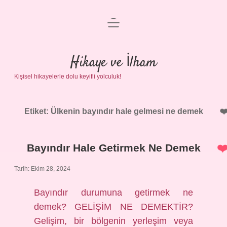
menüyü
Anasayfa
aç
Gizlilik Politikası
Hikaye ve İlham
Kişisel hikayelerle dolu keyifli yolculuk!
Yasal Uyarı
Hakkımızda
Etiket:
Ülkenin bayındır hale gelmesi ne demek
Bayındır Hale Getirmek Ne Demek
Tarih: Ekim 28, 2024
Bayındır durumuna getirmek ne
demek? GELİŞİM NE DEMEKTİR?
Gelişim, bir bölgenin yerleşim veya