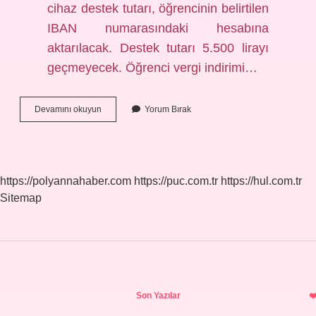
cihaz destek tutarı, öğrencinin belirtilen
IBAN numarasındaki hesabına
aktarılacak. Destek tutarı 5.500 lirayı
geçmeyecek. Öğrenci vergi indirimi…
Öğrenci
Devamını okuyun
Yorum Bırak
Indirimi
Hangi
Telefonlarda
Var
https://polyannahaber.com
https://puc.com.tr
https://hul.com.tr
Sitemap
Sidebar
Son Yazılar