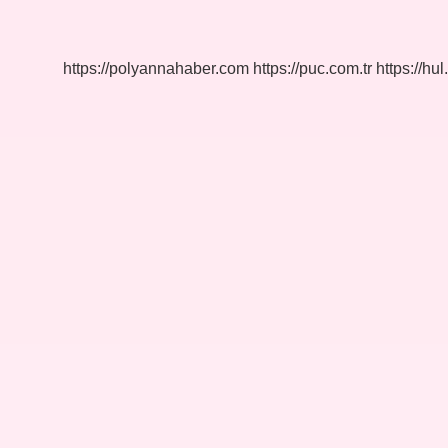
Kim
Tasarladı
https://polyannahaber.com
https://puc.com.tr
https://hul