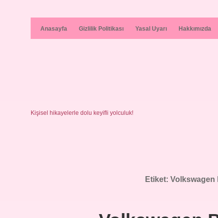
Anasayfa
Gizlilik Politikası
Yasal Uyarı
Hakkımızda
Kişisel hikayelerle dolu keyifli yolculuk!
Etiket:
Volkswagen B