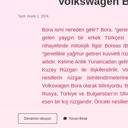
Volkswagen B
Tarih: Aralık 2, 2024
Bora ismi nereden gelir? Bora, “genel
gelen yaygın bir erkek Türkçesi 
nihayetinde mitolojik figür Boreas /Βο
“genellikle yağmur getiren kuvvetli r
adıdır. Kelime Antik Yunancadan gelir
Kuzey Rüzgarı ile ilişkilendirili
nesillerin rüzgar isimlendirmele
Volkswagen Bora olarak biliniyordu. Bo
Rusya, Türkiye ve Bulgaristan’ın Sliv
esen bir kış rüzgarıdır. Önceki nesill
Volkswagen
Devamını okuyun
Yorum Bırak
Bora