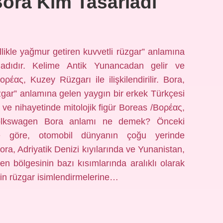
ora Kim Tasarladı
likle yağmur getiren kuvvetli rüzgar” anlamına
adıdır. Kelime Antik Yunancadan gelir ve
ρέας, Kuzey Rüzgarı ile ilişkilendirilir. Bora,
üzgar” anlamına gelen yaygın bir erkek Türkçesi
 ve nihayetinde mitolojik figür Boreas /Βορέας,
r. Volkswagen Bora anlamı ne demek? Önceki
rine göre, otomobil dünyanın çoğu yerinde
ra, Adriyatik Denizi kıyılarında ve Yunanistan,
en bölgesinin bazı kısımlarında aralıklı olarak
erin rüzgar isimlendirmelerine…