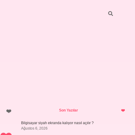
Sidebar
ilbet giriş yap
Son Yazılar
Bilgisayar siyah ekranda kalıyor nasıl açılır ?
Ağustos 6, 2026