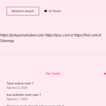
220
Devamını okuyun
10 Yorum
Volt
Kaç
Amperdir
https://polyannahaber.com
https://puc.com.tr
https://hul.com.tr
Sitemap
Sidebar
Son Yazılar
Tahrir sistemi nedir ?
Ağustos 8, 2026
Kan testinden neler çıkar ?
Ağustos 7, 2026