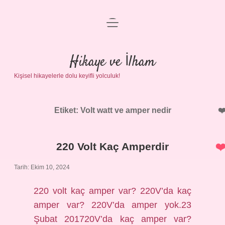
menüyü
Anasayfa
aç
Gizlilik Politikası
Hikaye ve İlham
Kişisel hikayelerle dolu keyifli yolculuk!
Yasal Uyarı
Hakkımızda
Etiket:
Volt watt ve amper nedir
220 Volt Kaç Amperdir
Tarih: Ekim 10, 2024
220 volt kaç amper var? 220V’da kaç
amper var? 220V’da amper yok.23
Şubat 201720V’da kaç amper var?