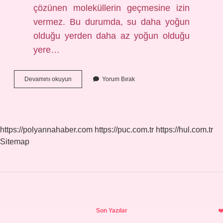
çözünen moleküllerin geçmesine izin
vermez. Bu durumda, su daha yoğun
olduğu yerden daha az yoğun olduğu
yere…
Yarı
Devamını okuyun
Yorum Bırak
Geçirgen
Zar
Neyi
Geçirir
https://polyannahaber.com
https://puc.com.tr
https://hul.com.tr
Sitemap
Sidebar
Son Yazılar