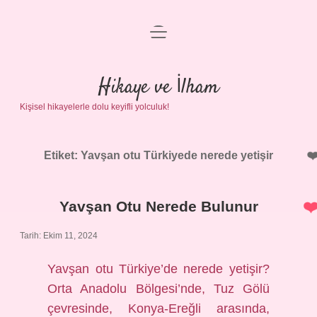
menüyü
Anasayfa
aç
Gizlilik Politikası
Hikaye ve İlham
Kişisel hikayelerle dolu keyifli yolculuk!
Yasal Uyarı
Hakkımızda
Etiket:
Yavşan otu Türkiyede nerede yetişir
Yavşan Otu Nerede Bulunur
Tarih: Ekim 11, 2024
Yavşan otu Türkiye’de nerede yetişir?
Orta Anadolu Bölgesi’nde, Tuz Gölü
çevresinde, Konya-Ereğli arasında,