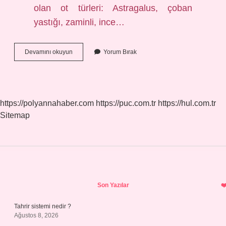
olan ot türleri: Astragalus, çoban
yastığı, zaminli, ince…
Yavşan
Devamını okuyun
Yorum Bırak
Otu
Nerede
Bulunur
https://polyannahaber.com
https://puc.com.tr
https://hul.com.tr
Sitemap
Sidebar
Son Yazılar
Tahrir sistemi nedir ?
Ağustos 8, 2026