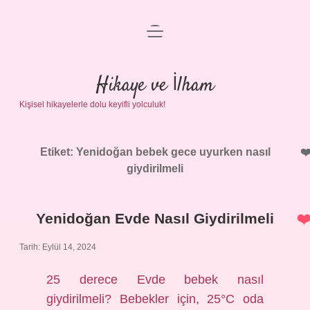
menüyü
Anasayfa
aç
Gizlilik Politikası
Hikaye ve İlham
Kişisel hikayelerle dolu keyifli yolculuk!
Yasal Uyarı
Hakkımızda
Etiket:
Yenidoğan bebek gece uyurken nasıl
giydirilmeli
Yenidoğan Evde Nasıl Giydirilmeli
Tarih: Eylül 14, 2024
25 derece Evde bebek nasıl
giydirilmeli? Bebekler için, 25°C oda