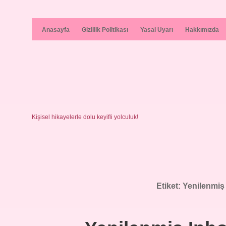
Anasayfa
Gizlilik Politikası
Yasal Uyarı
Hakkımızda
Kişisel hikayelerle dolu keyifli yolculuk!
Etiket:
Yenilenmiş 