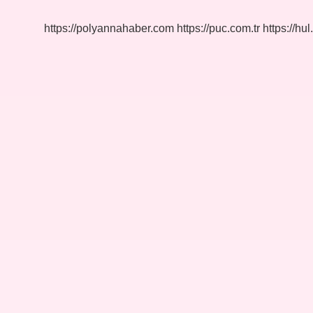
Alınır
Mı
https://polyannahaber.com
https://puc.com.tr
https://hul