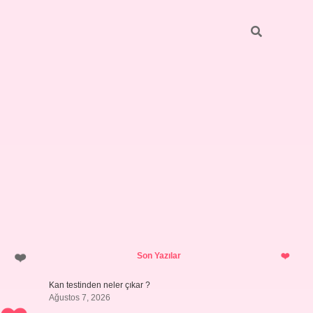
Sidebar
ilbet giriş yap
Son Yazılar
Kan testinden neler çıkar ?
Ağustos 7, 2026