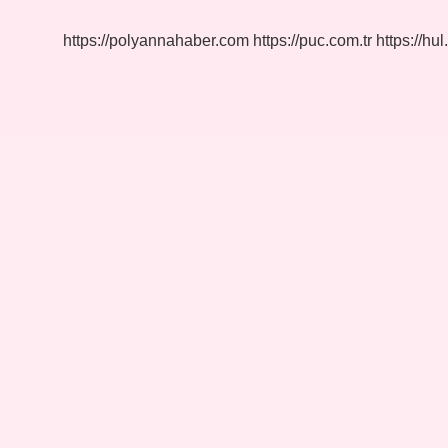
https://polyannahaber.com
https://puc.com.tr
https://hul