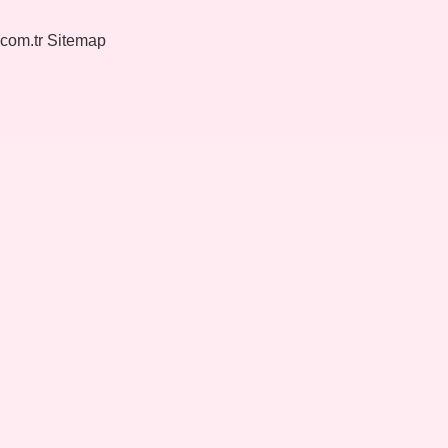
.com.tr
Sitemap