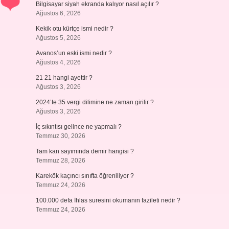
Bilgisayar siyah ekranda kalıyor nasıl açılır ?
Ağustos 6, 2026
Kekik otu kürtçe ismi nedir ?
Ağustos 5, 2026
Avanos’un eski ismi nedir ?
Ağustos 4, 2026
21 21 hangi ayettir ?
Ağustos 3, 2026
2024’te 35 vergi dilimine ne zaman girilir ?
Ağustos 3, 2026
İç sıkıntısı gelince ne yapmalı ?
Temmuz 30, 2026
Tam kan sayımında demir hangisi ?
Temmuz 28, 2026
Karekök kaçıncı sınıfta öğreniliyor ?
Temmuz 24, 2026
100.000 defa İhlas suresini okumanın fazileti nedir ?
Temmuz 24, 2026