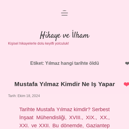
menüyü
Anasayfa
aç
Gizlilik Politikası
Hikaye ve İlham
Kişisel hikayelerle dolu keyifli yolculuk!
Yasal Uyarı
Hakkımızda
Etiket:
Yılmaz hangi tarihte öldü
Mustafa Yılmaz Kimdir Ne Iş Yapar
Tarih: Ekim 18, 2024
Tarihte Mustafa Yılmaz kimdir? Serbest
İnşaat Mühendisliği, XVIII., XIX., XX.,
XXI. ve XXII. Bu dönemde, Gaziantep