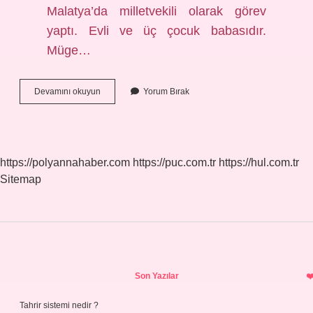
Malatya’da milletvekili olarak görev
yaptı. Evli ve üç çocuk babasıdır.
Müge…
Mustafa
Devamını okuyun
Yorum Bırak
Yılmaz
Kimdir
Ne
Iş
Yapar
https://polyannahaber.com
https://puc.com.tr
https://hul.com.tr
Sitemap
Sidebar
Son Yazılar
Tahrir sistemi nedir ?