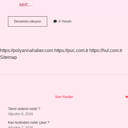
sert…
Ğ
Devamını okuyun
8 Yorum
Kuralı
Nedir
https://polyannahaber.com
https://puc.com.tr
https://hul.com.tr
Sitemap
Sidebar
Son Yazılar
Tahrir sistemi nedir ?
Ağustos 8, 2026
Kan testinden neler çıkar ?
Ağustos 7, 2026