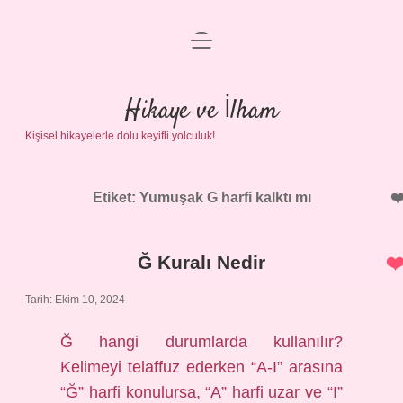
menüyü
Anasayfa
aç
Gizlilik Politikası
Hikaye ve İlham
Kişisel hikayelerle dolu keyifli yolculuk!
Yasal Uyarı
Hakkımızda
Etiket:
Yumuşak G harfi kalktı mı
Ğ Kuralı Nedir
Tarih: Ekim 10, 2024
Ğ hangi durumlarda kullanılır?
Kelimeyi telaffuz ederken “A-I” arasına
“Ğ” harfi konulursa, “A” harfi uzar ve “I”