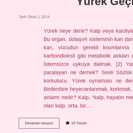
Yürek Ge
Tarih: Ekim 3, 2024
Yürek neye denir? Kalp veya kardiyak
Bu organ, dolaşım sisteminin kan dam
kan, vücudun gerekli kısımlarına
karbondioksit gibi metabolik atıkları
İstemsizce uykuya dalmak. [2] Y
paralayan ne demek? Sesli Sözlük –
korkutucu. Yürek oynaması ne d
Birdenbire heyecanlanmak, korkmak, 
anlamı nedir? Kalp, “kalp, hayatın me
olan kalp, orta, bir…
Yürek
Devamını okuyun
10 Yorum
Geçmek