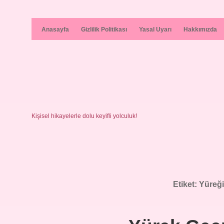
Anasayfa
Gizlilik Politikası
Yasal Uyarı
Hakkımızda
Kişisel hikayelerle dolu keyifli yolculuk!
Etiket:
Yüreğ