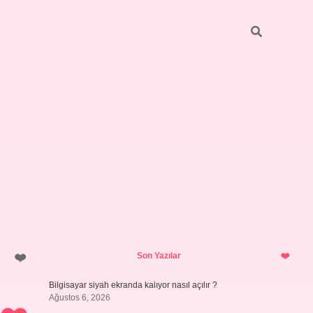
Sidebar
ilbet giriş yap
Son Yazılar
Bilgisayar siyah ekranda kalıyor nasıl açılır ?
Ağustos 6, 2026