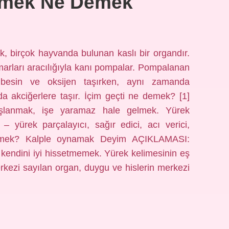
çmek Ne Demek
, birçok hayvanda bulunan kaslı bir organdır.
arları aracılığıyla kanı pompalar. Pompalanan
 besin ve oksijen taşırken, aynı zamanda
 da akciğerlere taşır. İçim geçti ne demek? [1]
aşlanmak, işe yaramaz hale gelmek. Yürek
 yürek parçalayıcı, sağır edici, acı verici,
emek? Kalple oynamak Deyim AÇIKLAMASI:
kendini iyi hissetmemek. Yürek kelimesinin eş
rkezi sayılan organ, duygu ve hislerin merkezi