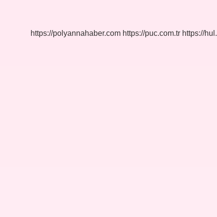
Ne
Demek
https://polyannahaber.com
https://puc.com.tr
https://hul