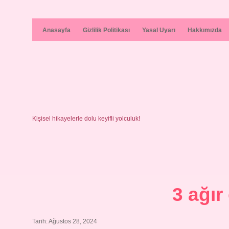
Anasayfa
Gizlilik Politikası
Yasal Uyarı
Hakkımızda
Kişisel hikayelerle dolu keyifli yolculuk!
3 ağır
Tarih: Ağustos 28, 2024