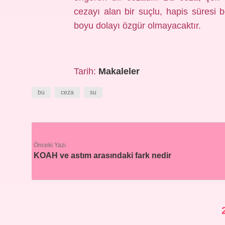
cezayı alan bir suçlu, hapis süres
boyu dolayı özgür olmayacaktır.
Tarih:
Makaleler
bu
ceza
su
Önceki Yazı
KOAH ve astım arasındaki fark nedir