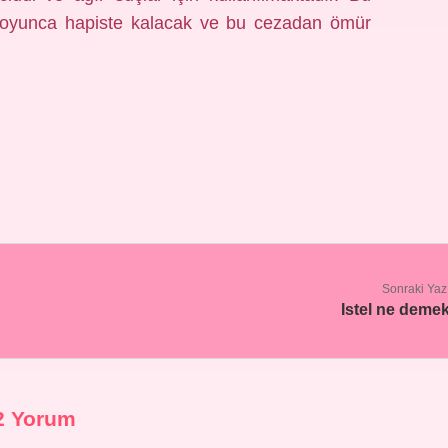
i boyunca hapiste kalacak ve bu cezadan ömür
Sonraki Yaz
Istel ne deme
2 Yorum