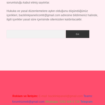
sorumluluğu kabul etmiş sayılırlar.
Hukuka ve yasal düzenlemelere aykırı olduğunu düşündüğünüz
içerikleri,
backlinkpanelicomtr@gmail.com
adresine bildirmeniz halinde,
ilgili içerikler yasal süre içerisinde sitemizden kaldırılacaktır.
Arama
et giriş yap
Reklam ve İletişim:
E-mail:
backlinkpaneli@gmail.com
Teams:
forumhizmeti@gmail.com
Whatsapp: 0262 606 0 726
Telegram: