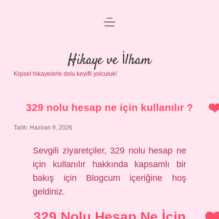
menüyü
Anasayfa
aç
Gizlilik Politikası
Hikaye ve İlham
Kişisel hikayelerle dolu keyifli yolculuk!
Yasal Uyarı
Hakkımızda
329 nolu hesap ne için kullanılır ?
Tarih: Haziran 9, 2026
Sevgili ziyaretçiler, 329 nolu hesap ne
için kullanılır hakkında kapsamlı bir
bakış için Blogcum içeriğine hoş
geldiniz.
329 Nolu Hesap Ne İçin