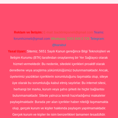
t giriş yap
Reklam ve İletişim:
E-mail:
backlinkpaneli@gmail.com
Teams:
forumhizmeti@gmail.com
Whatsapp: 0262 606 0 726
Telegram:
@karabul
Yasal Uyarı:
Sitemiz, 5651 Sayılı Kanun gereğince Bilgi Teknolojileri ve
İletişim Kurumu (BTK) tarafından onaylanmış bir Yer Sağlayıcı olarak
hizmet vermektedir. Bu nedenle, sitedeki içerikleri proaktif olarak
denetleme veya araştırma yükümlülüğümüz bulunmamaktadır. Ancak,
üyelerimiz yazdıkları içeriklerin sorumluluğunu taşımakta olup, siteye
üye olarak bu sorumluluğu kabul etmiş sayılırlar. Bu internet sitesi,
herhangi bir marka, kurum veya şahıs şirketi ile hiçbir bağlantısı
bulunmamaktadır. Sitede yalnızca kendi hazırladığımız makaleler
paylaşılmaktadır. Burada yer alan içerikler haber niteliği taşımamakta
olup, gerçek kurum ve kişiler hakkında paylaşım yapılmamaktadır.
Gerçek kurum ve kişiler ile isim benzerlikleri tamamen tesadüfidir.