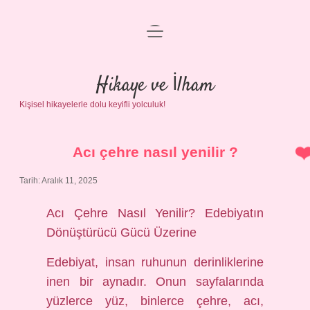
menüyü
Anasayfa
aç
Gizlilik Politikası
Hikaye ve İlham
Kişisel hikayelerle dolu keyifli yolculuk!
Yasal Uyarı
Hakkımızda
Acı çehre nasıl yenilir ?
Tarih: Aralık 11, 2025
Acı Çehre Nasıl Yenilir? Edebiyatın
Dönüştürücü Gücü Üzerine
Edebiyat, insan ruhunun derinliklerine
inen bir aynadır. Onun sayfalarında
yüzlerce yüz, binlerce çehre, acı,