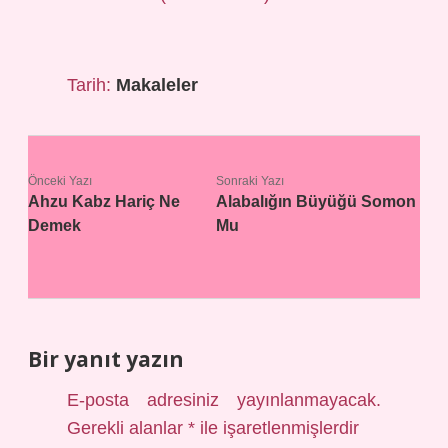
Tarih:
Makaleler
Önceki Yazı
Sonraki Yazı
Ahzu Kabz Hariç Ne
Alabalığın Büyüğü Somon
Demek
Mu
Bir yanıt yazın
E-posta adresiniz yayınlanmayacak.
Gerekli alanlar
*
ile işaretlenmişlerdir