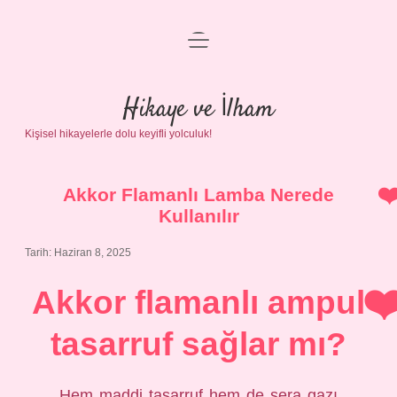
menüyü
Anasayfa
aç
Gizlilik Politikası
Hikaye ve İlham
Kişisel hikayelerle dolu keyifli yolculuk!
Yasal Uyarı
Hakkımızda
Akkor Flamanlı Lamba Nerede
Kullanılır
Tarih: Haziran 8, 2025
Akkor flamanlı ampul
tasarruf sağlar mı?
Hem maddi tasarruf hem de sera gazı