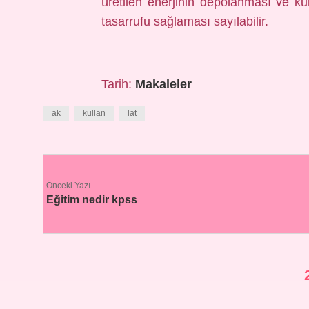
üretilen enerjinin depolanması ve kul
tasarrufu sağlaması sayılabilir.
Tarih:
Makaleler
ak
kullan
lat
Önceki Yazı
Eğitim nedir kpss