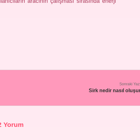
lanıcıların aracının çalışması sırasında enerji
Sonraki Yaz
Sirk nedir nasıl oluşu
2 Yorum