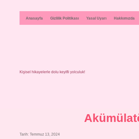
Anasayfa
Gizlilik Politikası
Yasal Uyarı
Hakkımızda
Kişisel hikayelerle dolu keyifli yolculuk!
Akümülatö
Tarih: Temmuz 13, 2024