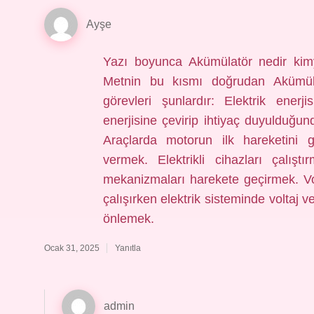
Ayşe
Yazı boyunca Akümülatör nedir kimy
Metnin bu kısmı doğrudan Akümül
görevleri şunlardır: Elektrik enerj
enerjisine çevirip ihtiyaç duyulduğ
Araçlarda motorun ilk hareketini g
vermek. Elektrikli cihazları çalış
mekanizmaları harekete geçirmek. V
çalışırken elektrik sisteminde voltaj
önlemek.
Ocak 31, 2025
Yanıtla
admin