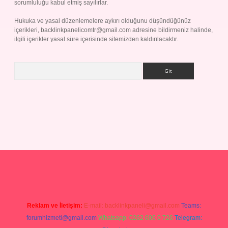
sorumluluğu kabul etmiş sayılırlar.
Hukuka ve yasal düzenlemelere aykırı olduğunu düşündüğünüz
içerikleri,
backlinkpanelicomtr@gmail.com
adresine bildirmeniz halinde,
ilgili içerikler yasal süre içerisinde sitemizden kaldırılacaktır.
Arama
ş yap
Reklam ve İletişim:
E-mail:
backlinkpaneli@gmail.com
Teams:
forumhizmeti@gmail.com
Whatsapp: 0262 606 0 726
Telegram: