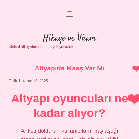
menüyü
Anasayfa
aç
Gizlilik Politikası
Hikaye ve İlham
Kişisel hikayelerle dolu keyifli yolculuk!
Yasal Uyarı
Hakkımızda
Altyapıda Maaş Var Mı
Tarih: Haziran 10, 2025
Altyapı oyuncuları ne
kadar alıyor?
Anketi dolduran kullanıcıların paylaştığı