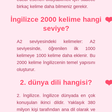
birkaç kelime daha bilmeniz gerekir.
İngilizce 2000 kelime hangi
seviye?
A2 seviyesindeki kelimeler: A2
seviyesinde, öğrenilen ilk 1000
kelimeye 1000 kelime daha eklenir. Bu
2000 kelime İngilizcenin temel yapısını
oluşturur.
2. dünya dili hangisi?
2. İngilizce. İngilizce dünyada en çok
konuşulan ikinci dildir. Yaklaşık 380
milyon kişi tarafından ana dil olarak ve