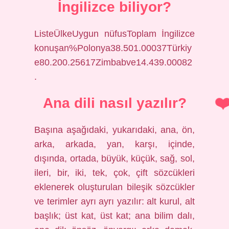
İngilizce biliyor?
ListeÜlkeUygun nüfusToplam İngilizce
konuşan%Polonya38.501.00037Türkiy
e80.200.25617Zimbabve14.439.00082
.
Ana dili nasıl yazılır?
Başına aşağıdaki, yukarıdaki, ana, ön,
arka, arkada, yan, karşı, içinde,
dışında, ortada, büyük, küçük, sağ, sol,
ileri, bir, iki, tek, çok, çift sözcükleri
eklenerek oluşturulan bileşik sözcükler
ve terimler ayrı ayrı yazılır: alt kurul, alt
başlık; üst kat, üst kat; ana bilim dalı,