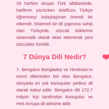
29 harften oluşan Türk alfabesinde,
harflerin yazılırken telaffuzu Türkçe
öğrenmeyi kolaylaştıran önemli bir
etkendir. Eklemeli bir dil yapısına sahip
olan Türkçede, sözcük köklerine
sistematik olarak ekler eklenerek yeni
sözcükler türetilir.
7 Dünya Dili Nedir?
7. Bengalce Bangladeş ve Hindistan’ın
resmi dillerinden biri olan Bengalce,
dünyada en çok konuşulan yedinci dil
olarak kabul edilir. Bengalce dili 272,7
milyon kişi tarafından konuşulur ve
Hint-Avrupa dil ailesine aittir.