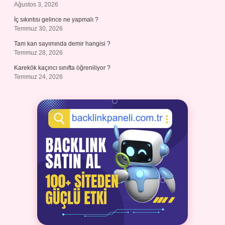
Ağustos 3, 2026
İç sıkıntısı gelince ne yapmalı ?
Temmuz 30, 2026
Tam kan sayımında demir hangisi ?
Temmuz 28, 2026
Karekök kaçıncı sınıfta öğreniliyor ?
Temmuz 24, 2026