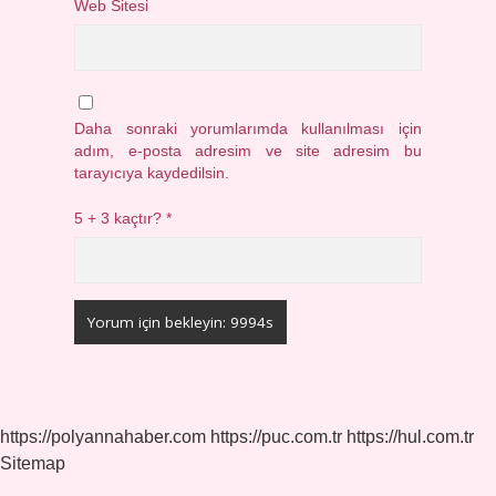
Web Sitesi
Daha sonraki yorumlarımda kullanılması için
adım, e-posta adresim ve site adresim bu
tarayıcıya kaydedilsin.
5 + 3 kaçtır?
*
https://polyannahaber.com
https://puc.com.tr
https://hul.com.tr
Sitemap