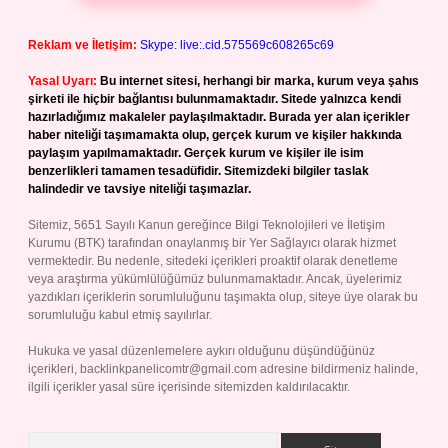
Reklam ve İletişim:
Skype: live:.cid.575569c608265c69
Yasal Uyarı:
Bu internet sitesi, herhangi bir marka, kurum veya şahıs
şirketi ile hiçbir bağlantısı bulunmamaktadır. Sitede yalnızca kendi
hazırladığımız makaleler paylaşılmaktadır. Burada yer alan içerikler
haber niteliği taşımamakta olup, gerçek kurum ve kişiler hakkında
paylaşım yapılmamaktadır. Gerçek kurum ve kişiler ile isim
benzerlikleri tamamen tesadüfidir. Sitemizdeki bilgiler taslak
halindedir ve tavsiye niteliği taşımazlar.
Sitemiz, 5651 Sayılı Kanun gereğince Bilgi Teknolojileri ve İletişim
Kurumu (BTK) tarafından onaylanmış bir Yer Sağlayıcı olarak hizmet
vermektedir. Bu nedenle, sitedeki içerikleri proaktif olarak denetleme
veya araştırma yükümlülüğümüz bulunmamaktadır. Ancak, üyelerimiz
yazdıkları içeriklerin sorumluluğunu taşımakta olup, siteye üye olarak bu
sorumluluğu kabul etmiş sayılırlar.
Hukuka ve yasal düzenlemelere aykırı olduğunu düşündüğünüz
içerikleri,
backlinkpanelicomtr@gmail.com
adresine bildirmeniz halinde,
ilgili içerikler yasal süre içerisinde sitemizden kaldırılacaktır.
Arama