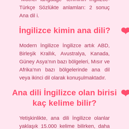
Türkçe Sözlükte anlamları: 2 sonuç
Ana dil i.
İngilizce kimin ana dili?
Modern İngilizce İngilizce artık ABD,
Birleşik Krallık, Avustralya, Kanada,
Güney Asya’nın bazı bölgeleri, Mısır ve
Afrika’nın bazı bölgelerinde ana dil
veya ikinci dil olarak konuşulmaktadır.
Ana dili İngilizce olan birisi
kaç kelime bilir?
Yetişkinlikte, ana dili İngilizce olanlar
yaklaşık 15.000 kelime bilirken, daha