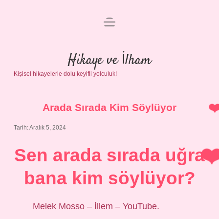
menüyü
Anasayfa
aç
Gizlilik Politikası
Hikaye ve İlham
Kişisel hikayelerle dolu keyifli yolculuk!
Yasal Uyarı
Hakkımızda
Arada Sırada Kim Söylüyor
Tarih: Aralık 5, 2024
Sen arada sırada uğra
bana kim söylüyor?
Melek Mosso – İllem – YouTube.