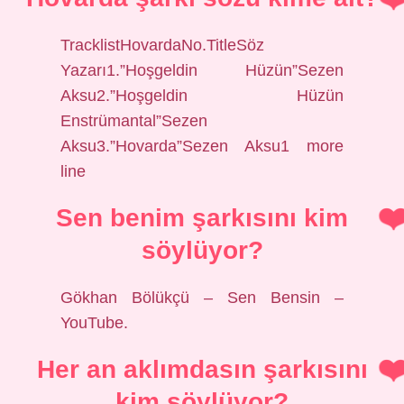
TracklistHovardaNo.TitleSöz
Yazarı1.”Hoşgeldin Hüzün”Sezen
Aksu2.”Hoşgeldin Hüzün
Enstrümantal”Sezen
Aksu3.”Hovarda”Sezen Aksu1 more
line
Sen benim şarkısını kim
söylüyor?
Gökhan Bölükçü – Sen Bensin –
YouTube.
Her an aklımdasın şarkısını
kim söylüyor?