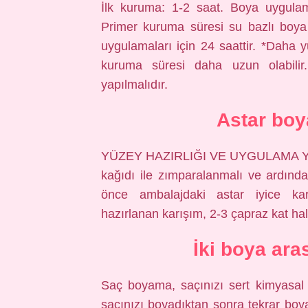
İlk kuruma: 1-2 saat. Boya uygula
Primer kuruma süresi su bazlı boya 
uygulamaları için 24 saattir. *Daha
kuruma süresi daha uzun olabilir.
yapılmalıdır.
Astar boya
YÜZEY HAZIRLIĞI VE UYGULAMA YÖNT
kağıdı ile zımparalanmalı ve ardından
önce ambalajdaki astar iyice karışt
hazırlanan karışım, 2-3 çapraz kat ha
İki boya ara
Saç boyama, saçınızı sert kimyasal 
saçınızı boyadıktan sonra tekrar b