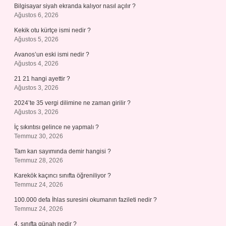
Bilgisayar siyah ekranda kalıyor nasıl açılır ?
Ağustos 6, 2026
Kekik otu kürtçe ismi nedir ?
Ağustos 5, 2026
Avanos’un eski ismi nedir ?
Ağustos 4, 2026
21 21 hangi ayettir ?
Ağustos 3, 2026
2024’te 35 vergi dilimine ne zaman girilir ?
Ağustos 3, 2026
İç sıkıntısı gelince ne yapmalı ?
Temmuz 30, 2026
Tam kan sayımında demir hangisi ?
Temmuz 28, 2026
Karekök kaçıncı sınıfta öğreniliyor ?
Temmuz 24, 2026
100.000 defa İhlas suresini okumanın fazileti nedir ?
Temmuz 24, 2026
4. sınıfta günah nedir ?