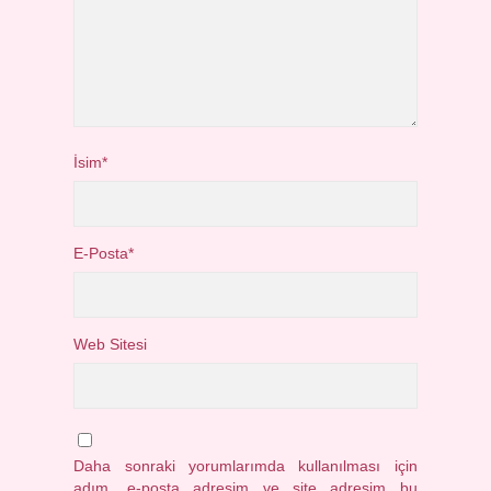
İsim*
E-Posta*
Web Sitesi
Daha sonraki yorumlarımda kullanılması için
adım, e-posta adresim ve site adresim bu