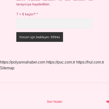
tarayıcıya kaydedilsin.
7 + 8 kaçtır?
*
https://polyannahaber.com
https://puc.com.tr
https://hul.com.tr
Sitemap
Sidebar
Son Yazılar