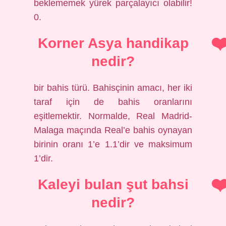
beklememek yürek parçalayıcı olabilir!
0.
Korner Asya handikap
nedir?
bir bahis türü. Bahisçinin amacı, her iki
taraf için de bahis oranlarını
eşitlemektir. Normalde, Real Madrid-
Malaga maçında Real’e bahis oynayan
birinin oranı 1’e 1.1’dir ve maksimum
1’dir.
Kaleyi bulan şut bahsi
nedir?