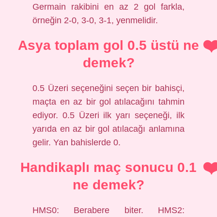
Germain rakibini en az 2 gol farkla,
örneğin 2-0, 3-0, 3-1, yenmelidir.
Asya toplam gol 0.5 üstü ne
demek?
0.5 Üzeri seçeneğini seçen bir bahisçi,
maçta en az bir gol atılacağını tahmin
ediyor. 0.5 Üzeri ilk yarı seçeneği, ilk
yarıda en az bir gol atılacağı anlamına
gelir. Yan bahislerde 0.
Handikaplı maç sonucu 0.1
ne demek?
HMS0: Berabere biter. HMS2: