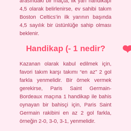
arasındaki bir maçta, ilk yarı handikapı
4,5 olarak belirlenirse, ev sahibi takım
Boston Celtics’in ilk yarının başında
4,5 sayılık bir üstünlüğe sahip olması
beklenir.
Handikap (- 1 nedir?
Kazanan olarak kabul edilmek için,
favori takım karşı takımı “en az” 2 gol
farkla yenmelidir. Bir örnek vermek
gerekirse, Paris Saint Germain-
Bordeaux maçına 1 handikap ile bahis
oynayan bir bahisçi için, Paris Saint
Germain rakibini en az 2 gol farkla,
örneğin 2-0, 3-0, 3-1, yenmelidir.