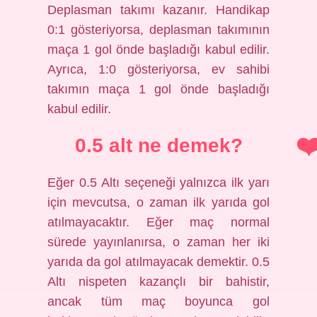
Deplasman takımı kazanır. Handikap
0:1 gösteriyorsa, deplasman takımının
maça 1 gol önde başladığı kabul edilir.
Ayrıca, 1:0 gösteriyorsa, ev sahibi
takımın maça 1 gol önde başladığı
kabul edilir.
0.5 alt ne demek?
Eğer 0.5 Altı seçeneği yalnızca ilk yarı
için mevcutsa, o zaman ilk yarıda gol
atılmayacaktır. Eğer maç normal
sürede yayınlanırsa, o zaman her iki
yarıda da gol atılmayacak demektir. 0.5
Altı nispeten kazançlı bir bahistir,
ancak tüm maç boyunca gol