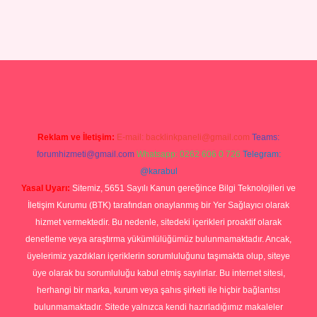
et giriş yap
Reklam ve İletişim:
E-mail:
backlinkpaneli@gmail.com
Teams:
forumhizmeti@gmail.com
Whatsapp: 0262 606 0 726
Telegram:
@karabul
Yasal Uyarı:
Sitemiz, 5651 Sayılı Kanun gereğince Bilgi Teknolojileri ve
İletişim Kurumu (BTK) tarafından onaylanmış bir Yer Sağlayıcı olarak
hizmet vermektedir. Bu nedenle, sitedeki içerikleri proaktif olarak
denetleme veya araştırma yükümlülüğümüz bulunmamaktadır. Ancak,
üyelerimiz yazdıkları içeriklerin sorumluluğunu taşımakta olup, siteye
üye olarak bu sorumluluğu kabul etmiş sayılırlar. Bu internet sitesi,
herhangi bir marka, kurum veya şahıs şirketi ile hiçbir bağlantısı
bulunmamaktadır. Sitede yalnızca kendi hazırladığımız makaleler