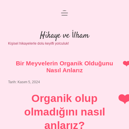
menüyü
Anasayfa
aç
Gizlilik Politikası
Hikaye ve İlham
Kişisel hikayelerle dolu keyifli yolculuk!
Yasal Uyarı
Hakkımızda
Bir Meyvelerin Organik Olduğunu
Nasıl Anlarız
Tarih: Kasım 5, 2024
Organik olup
olmadığını nasıl
anlarız?