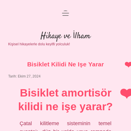
menüyü
Anasayfa
aç
Gizlilik Politikası
Hikaye ve İlham
Kişisel hikayelerle dolu keyifli yolculuk!
Yasal Uyarı
Hakkımızda
Bisiklet Kilidi Ne Işe Yarar
Tarih: Ekim 27, 2024
Bisiklet amortisör
kilidi ne işe yarar?
Çatal kilitleme sisteminin temel