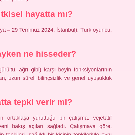
itkisel hayatta mı?
tya – 29 Temmuz 2024, İstanbul), Türk oyuncu,
yken ne hisseder?
ürültü, ağrı gibi) karşı beyin fonksiyonlarının
, uzun süreli bilinçsizlik ve genel uyuşukluk
tta tepki verir mi?
nın ortaklaşa yürüttüğü bir çalışma, vejetatif
yeni bakış açıları sağladı. Çalışmaya göre,
 tepkileri, sağlıklı bir kişinin tepkileriyle aynı