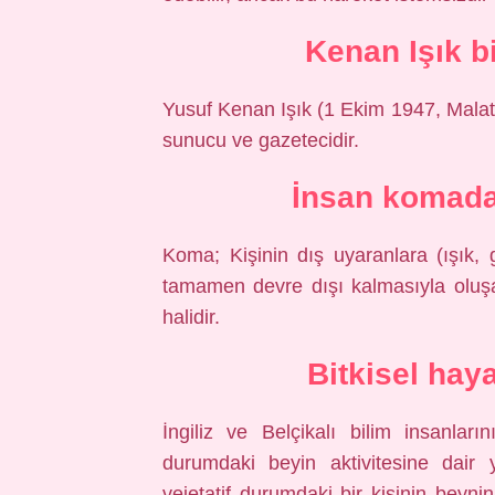
Kenan Işık b
Yusuf Kenan Işık (1 Ekim 1947, Mala
sunucu ve gazetecidir.
İnsan komada
Koma; Kişinin dış uyaranlara (ışık, g
tamamen devre dışı kalmasıyla oluşan
halidir.
Bitkisel haya
İngiliz ve Belçikalı bilim insanları
durumdaki beyin aktivitesine dair 
vejetatif durumdaki bir kişinin beyninin