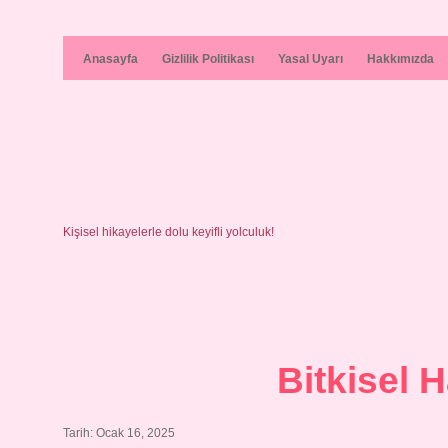
Anasayfa
Gizlilik Politikası
Yasal Uyarı
Hakkımızda
Kişisel hikayelerle dolu keyifli yolculuk!
Bitkisel 
Tarih: Ocak 16, 2025