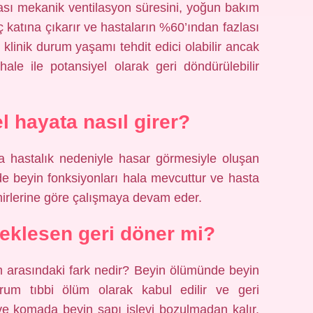
sı mekanik ventilasyon süresini, yoğun bakım
ç katına çıkarır ve hastaların %60’ından fazlası
 klinik durum yaşamı tehdit edici olabilir ancak
le ile potansiyel olarak geri döndürülebilir
el hayata nasıl girer?
ya hastalık nedeniyle hasar görmesiyle oluşan
de beyin fonksiyonları hala mevcuttur ve hasta
mirlerine göre çalışmaya devam eder.
eklesen geri döner mi?
m arasındaki fark nedir? Beyin ölümünde beyin
rum tıbbi ölüm olarak kabul edilir ve geri
ve komada beyin sapı işlevi bozulmadan kalır.