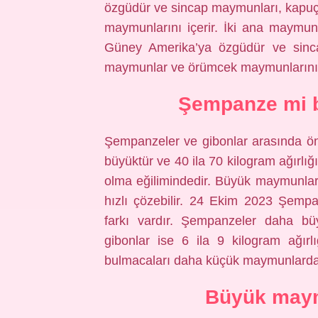
özgüdür ve sincap maymunları, kapu
maymunlarını içerir. İki ana maymu
Güney Amerika’ya özgüdür ve sinc
maymunlar ve örümcek maymunlarını i
Şempanze mi
Şempanzeler ve gibonlar arasında ön
büyüktür ve 40 ila 70 kilogram ağırlığı
olma eğilimindedir. Büyük maymunla
hızlı çözebilir. 24 Ekim 2023 Şempa
farkı vardır. Şempanzeler daha büy
gibonlar ise 6 ila 9 kilogram ağır
bulmacaları daha küçük maymunlardan 
Büyük maym