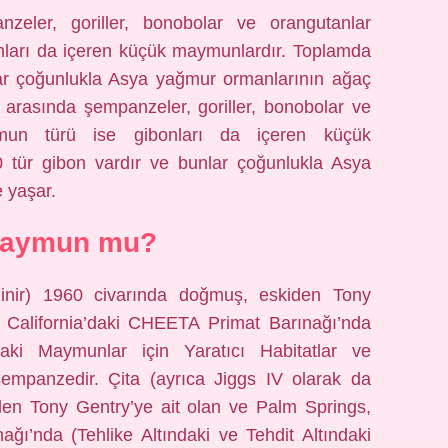
eler, goriller, bonobolar ve orangutanlar
nları da içeren küçük maymunlardır. Toplamda
lar çoğunlukla Asya yağmur ormanlarının ağaç
arasında şempanzeler, goriller, bonobolar ve
ymun türü ise gibonları da içeren küçük
 tür gibon vardır ve bunlar çoğunlukla Asya
 yaşar.
maymun mu?
linir) 1960 civarında doğmuş, eskiden Tony
, California’daki CHEETA Primat Barınağı’nda
daki Maymunlar için Yaratıcı Habitatlar ve
şempanzedir. Çita (ayrıca Jiggs IV olarak da
iden Tony Gentry’ye ait olan ve Palm Springs,
ğı’nda (Tehlike Altındaki ve Tehdit Altındaki