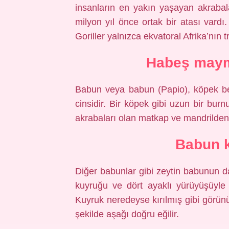
insanların en yakın yaşayan akrabala
milyon yıl önce ortak bir atası var
Goriller yalnızca ekvatoral Afrika’nın 
Habeş maym
Babun veya babun (Papio), köpek be
cinsidir. Bir köpek gibi uzun bir burn
akrabaları olan matkap ve mandrilde
Babun 
Diğer babunlar gibi zeytin babunun da
kuyruğu ve dört ayaklı yürüyüşüyle
Kuyruk neredeyse kırılmış gibi görünür
şekilde aşağı doğru eğilir.