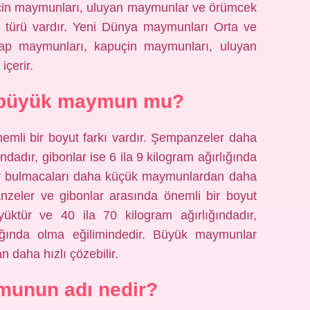
çin maymunları, uluyan maymunlar ve örümcek
n türü vardır. Yeni Dünya maymunları Orta ve
ap maymunları, kapuçin maymunları, uluyan
çerir.
 büyük maymun mu?
emli bir boyut farkı vardır. Şempanzeler daha
ndadır, gibonlar ise 6 ila 9 kilogram ağırlığında
r bulmacaları daha küçük maymunlardan daha
nzeler ve gibonlar arasında önemli bir boyut
üktür ve 40 ila 70 kilogram ağırlığındadır,
lığında olma eğilimindedir. Büyük maymunlar
daha hızlı çözebilir.
unun adı nedir?