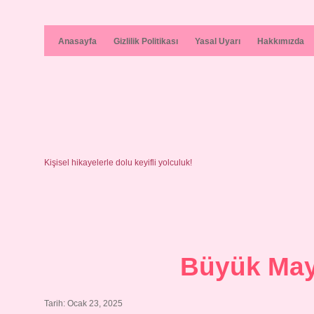
Anasayfa
Gizlilik Politikası
Yasal Uyarı
Hakkımızda
Kişisel hikayelerle dolu keyifli yolculuk!
Büyük May
Tarih: Ocak 23, 2025