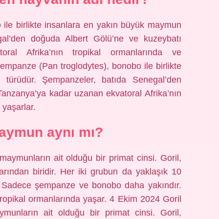
ile birlikte insanlara en yakın büyük maymun
gal’den doğuda Albert Gölü’ne ve kuzeybatı
ral Afrika’nın tropikal ormanlarında ve
mpanze (Pan troglodytes), bonobo ile birlikte
türüdür. Şempanzeler, batıda Senegal’den
Tanzanya’ya kadar uzanan ekvatoral Afrika’nın
 yaşarlar.
maymun aynı mı?
maymunların ait olduğu bir primat cinsi. Goril,
rından biridir. Her iki grubun da yaklaşık 10
dı. Sadece şempanze ve bonobo daha yakındır.
 tropikal ormanlarında yaşar. 4 Ekim 2024 Goril
munların ait olduğu bir primat cinsi. Goril,