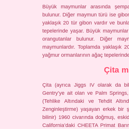
Büyük maymunlar arasında şempanz
bulunur. Diğer maymun türü ise gibo
yaklaşık 20 tür gibon vardır ve bun
tepelerinde yaşar. Büyük maymunlar 
orangutanlar bulunur. Diğer ma
maymunlardır. Toplamda yaklaşık 20
yağmur ormanlarının ağaç tepelerinde
Çita 
Çita (ayrıca Jiggs IV olarak da bi
Gentry’ye ait olan ve Palm Springs
(Tehlike Altındaki ve Tehdit Altın
Zenginleştirme) yaşayan erkek bir 
bilinir) 1960 civarında doğmuş, esk
California’daki CHEETA Primat Barına